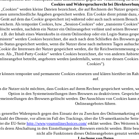
Cookies und Widerspruchsrecht bei Direktwerbun
 „Cookies“ werden kleine Dateien bezeichnet, die auf Rechnern der Nutzer gespeic
nen unterschiedliche Angaben gespeichert werden. Ein Cookie dient primär dazu, 
Gerät auf dem das Cookie gespeichert ist) während oder auch nach seinem Besuch 
peichern. Als temporäre Cookies, bzw. „Session-Cookies“ oder „transiente Cookies“
löscht werden, nachdem ein Nutzer ein Onlineangebot verlässt und seinen Browser 
 z.B. der Inhalt eines Warenkorbs in einem Onlineshop oder ein Login-Status gespe
rsistent“ werden Cookies bezeichnet, die auch nach dem Schließen des Browsers ges
n-Status gespeichert werden, wenn die Nutzer diese nach mehreren Tagen aufsuch
Cookie die Interessen der Nutzer gespeichert werden, die für Reichweitenmessung
en. Als „Third-Party-Cookie“ werden Cookies bezeichnet, die von anderen Anbieter
nlineangebot betreibt, angeboten werden (andernfalls, wenn es nur dessen Cookies 
Cookies“).
r können temporäre und permanente Cookies einsetzen und klären hierüber im Rah
auf.
s die Nutzer nicht möchten, dass Cookies auf ihrem Rechner gespeichert werden, w
Option in den Systemeinstellungen ihres Browsers zu deaktivieren. Gespeich
emeinstellungen des Browsers gelöscht werden. Der Ausschluss von Cookies kann 
Onlineangebotes führen.
 genereller Widerspruch gegen den Einsatz der zu Zwecken des Onlinemarketing ei
lzahl der Dienste, vor allem im Fall des Trackings, über die US-amerikanische Seit
er die EU-Seite
http://www.youronlinechoices.com/
erklärt werden. Des Weiteren 
els deren Abschaltung in den Einstellungen des Browsers erreicht werden. Bitte be
nicht alle Funktionen dieses Onlineangebotes genutzt werde
Löschung von Daten