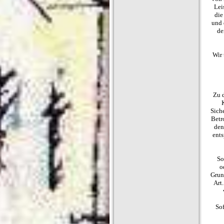
Lei
die
und 
de
Wir 
Zu 
K
Sich
Betr
den
ents
So
o
Grund
Art.
Sof