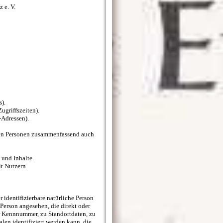
 e. V.
s).
ugriffszeiten).
-Adressen).
nen Personen zusammenfassend auch
 und Inhalte.
t Nutzern.
 identifizierbare natürliche Person
 Person angesehen, die direkt oder
r Kennnummer, zu Standortdaten, zu
en identifiziert werden kann, die