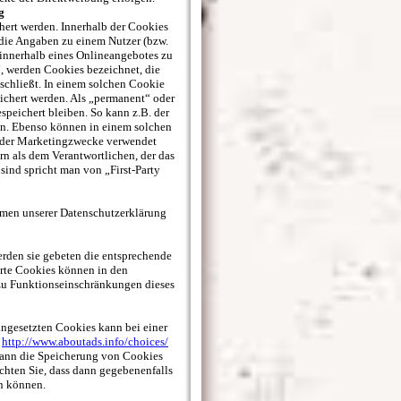
g
hert werden. Innerhalb der Cookies
die Angaben zu einem Nutzer (bzw.
innerhalb eines Onlineangebotes zu
, werden Cookies bezeichnet, die
schließt. In einem solchen Cookie
ichert werden. Als „permanent“ oder
peichert bleiben. So kann z.B. der
en. Ebenso können in einem solchen
 oder Marketingzwecke verwendet
n als dem Verantwortlichen, der das
sind spricht man von „First-Party
men unserer Datenschutzerklärung
erden sie gebeten die entsprechende
erte Cookies können in den
zu Funktionseinschränkungen dieses
ngesetzten Cookies kann bei einer
e
http://www.aboutads.info/choices/
kann die Speicherung von Cookies
achten Sie, dass dann gegebenenfalls
n können.