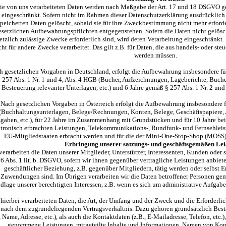
ie von uns verarbeiteten Daten werden nach Maßgabe der Art. 17 und 18 DSGVO gel
eingeschränkt. Sofern nicht im Rahmen dieser Datenschutzerklärung ausdrücklich
peicherten Daten gelöscht, sobald sie für ihre Zweckbestimmung nicht mehr erford
esetzlichen Aufbewahrungspflichten entgegenstehen. Sofern die Daten nicht gelösch
etzlich zulässige Zwecke erforderlich sind, wird deren Verarbeitung eingeschränkt.
cht für andere Zwecke verarbeitet. Das gilt z.B. für Daten, die aus handels- oder s
werden müssen.
h gesetzlichen Vorgaben in Deutschland, erfolgt die Aufbewahrung insbesondere fü
257 Abs. 1 Nr. 1 und 4, Abs. 4 HGB (Bücher, Aufzeichnungen, Lageberichte, Buch
Besteuerung relevanter Unterlagen, etc.) und 6 Jahre gemäß § 257 Abs. 1 Nr. 2 und
Nach gesetzlichen Vorgaben in Österreich erfolgt die Aufbewahrung insbesondere 
(Buchhaltungsunterlagen, Belege/Rechnungen, Konten, Belege, Geschäftspapiere,
gaben, etc.), für 22 Jahre im Zusammenhang mit Grundstücken und für 10 Jahre b
ktronisch erbrachten Leistungen, Telekommunikations-, Rundfunk- und Fernsehleis
EU-Mitgliedstaaten erbracht werden und für die der Mini-One-Stop-Shop (MOSS
Erbringung unserer satzungs- und geschäftsgemäßen Lei
verarbeiten die Daten unserer Mitglieder, Unterstützer, Interessenten, Kunden oder 
6 Abs. 1 lit. b. DSGVO, sofern wir ihnen gegenüber vertragliche Leistungen anbi
geschäftlicher Beziehung, z.B. gegenüber Mitgliedern, tätig werden oder selbst
Zuwendungen sind. Im Übrigen verarbeiten wir die Daten betroffener Personen gem. 
dlage unserer berechtigten Interessen, z.B. wenn es sich um administrative Aufgaben
 hierbei verarbeiteten Daten, die Art, der Umfang und der Zweck und die Erforderli
 nach dem zugrundeliegenden Vertragsverhältnis. Dazu gehören grundsätzlich Bes
, Name, Adresse, etc.), als auch die Kontaktdaten (z.B., E-Mailadresse, Telefon, etc.)
genommene Leistungen, mitgeteilte Inhalte und Informationen, Namen von Kont