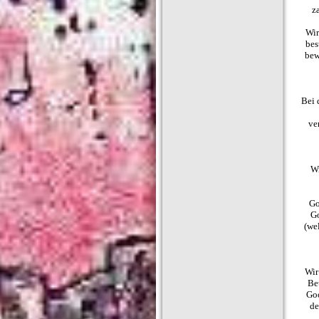
z
Wir
bes
bew
Bei 
ve
Wi
Go
Go
(we
Wir
Be
Goo
de