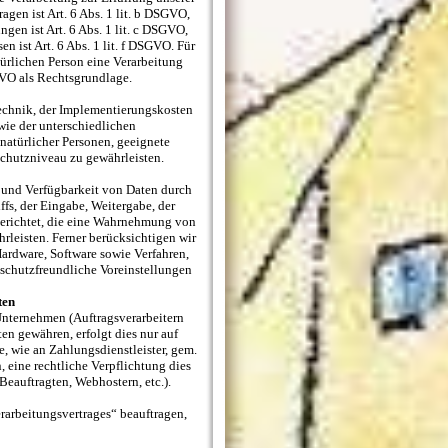
en ist Art. 6 Abs. 1 lit. b DSGVO,
ngen ist Art. 6 Abs. 1 lit. c DSGVO,
n ist Art. 6 Abs. 1 lit. f DSGVO. Für
türlichen Person eine Verarbeitung
GVO als Rechtsgrundlage.
echnik, der Implementierungskosten
wie der unterschiedlichen
natürlicher Personen, geeignete
chutzniveau zu gewährleisten.
 und Verfügbarkeit von Daten durch
fs, der Eingabe, Weitergabe, der
gerichtet, die eine Wahrnehmung von
leisten. Ferner berücksichtigen wir
ardware, Software sowie Verfahren,
schutzfreundliche Voreinstellungen
ten
nternehmen (Auftragsverarbeitern
ten gewähren, erfolgt dies nur auf
, wie an Zahlungsdienstleister, gem.
n, eine rechtliche Verpflichtung dies
Beauftragten, Webhostern, etc.).
erarbeitungsvertrages“ beauftragen,