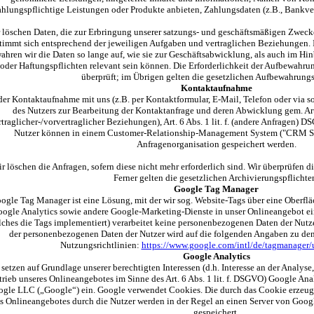
ahlungspflichtige Leistungen oder Produkte anbieten, Zahlungsdaten (z.B., Bankver
 löschen Daten, die zur Erbringung unserer satzungs- und geschäftsmäßigen Zwecke 
timmt sich entsprechend der jeweiligen Aufgaben und vertraglichen Beziehungen. I
ahren wir die Daten so lange auf, wie sie zur Geschäftsabwicklung, als auch im Hi
oder Haftungspflichten relevant sein können. Die Erforderlichkeit der Aufbewahrung
überprüft; im Übrigen gelten die gesetzlichen Aufbewahrungs
Kontaktaufnahme
der Kontaktaufnahme mit uns (z.B. per Kontaktformular, E-Mail, Telefon oder via 
des Nutzers zur Bearbeitung der Kontaktanfrage und deren Abwicklung gem. Art.
rtraglicher-/vorvertraglicher Beziehungen), Art. 6 Abs. 1 lit. f. (andere Anfragen) 
Nutzer können in einem Customer-Relationship-Management System ("CRM Sy
Anfragenorganisation gespeichert werden.
r löschen die Anfragen, sofern diese nicht mehr erforderlich sind. Wir überprüfen di
Ferner gelten die gesetzlichen Archivierungspflichte
Google Tag Manager
ogle Tag Manager ist eine Lösung, mit der wir sog. Website-Tags über eine Oberflä
ogle Analytics sowie andere Google-Marketing-Dienste in unser Onlineangebot ei
lches die Tags implementiert) verarbeitet keine personenbezogenen Daten der Nutze
der personenbezogenen Daten der Nutzer wird auf die folgenden Angaben zu de
Nutzungsrichtlinien:
https://www.google.com/intl/de/tagmanager/
Google Analytics
 setzen auf Grundlage unserer berechtigten Interessen (d.h. Interesse an der Analys
trieb unseres Onlineangebotes im Sinne des Art. 6 Abs. 1 lit. f. DSGVO) Google Ana
gle LLC („Google“) ein. Google verwendet Cookies. Die durch das Cookie erzeu
s Onlineangebotes durch die Nutzer werden in der Regel an einen Server von Goog
gespeichert.