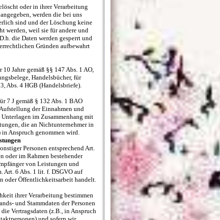
öscht oder in ihrer Verarbeitung
 angegeben, werden die bei uns
erlich sind und der Löschung keine
t werden, weil sie für andere und
 D.h. die Daten werden gesperrt und
teuerrechtlichen Gründen aufbewahrt
r 10 Jahre gemäß §§ 147 Abs. 1 AO,
ungsbelege, Handelsbücher, für
 3, Abs. 4 HGB (Handelsbriefe).
für 7 J gemäß § 132 Abs. 1 BAO
 Aufstellung der Einnahmen und
ei Unterlagen im Zusammenhang mit
tungen, die an Nichtunternehmer in
) in Anspruch genommen wird.
stungen
sonstiger Personen entsprechend Art.
eten oder im Rahmen bestehender
 Empfänger von Leistungen und
Art. 6 Abs. 1 lit. f. DSGVO auf
 oder Öffentlichkeitsarbeit handelt.
chkeit ihrer Verarbeitung bestimmen
tands- und Stammdaten der Personen
, die Vertragsdaten (z.B., in Anspruch
aktpersonen) und sofern wir