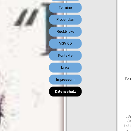
Termine
Probenplan
▼
Rückblicke
MGV CD
Kontakte
Links
Bes
Impressum
Datenschutz
„Pe
(i
indi
ei