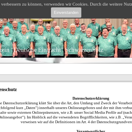
nd verbessern zu können, verwenden wir Cookies. Durch die weitere N
Einverstanden
ein "Deutsche Eintracht" Schwarzenholz
enschutz
Datenschutzerklärung
e Datenschutzerklärung klärt Sie über die Art, den Umfang und Zweck der Verarb
chfolgend kurz „Daten“) innerhalb unseres Onlineangebotes und der mit ihm verb
halte sowie externen Onlinepräsenzen, wie z.B. unser Social Media Profile auf (na
nlineangebot“). Im Hinblick auf die verwendeten Begrifflichkeiten, wie z.B. „Vera
verweisen wir auf die Definitionen im Art. 4 der Datenschutzgrundv
Verantwortlicher