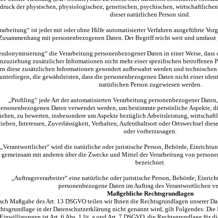
druck der physischen, physiologischen, genetischen, psychischen, wirtschaftlichen, 
dieser natürlichen Person sind.
rarbeitung“ ist jeder mit oder ohne Hilfe automatisierter Verfahren ausgeführte Vor
Zusammenhang mit personenbezogenen Daten. Der Begriff reicht weit und umfasst 
eudonymisierung“ die Verarbeitung personenbezogener Daten in einer Weise, dass
nzuziehung zusätzlicher Informationen nicht mehr einer spezifischen betroffenen
ern diese zusätzlichen Informationen gesondert aufbewahrt werden und technisch
unterliegen, die gewährleisten, dass die personenbezogenen Daten nicht einer identi
natürlichen Person zugewiesen werden.
„Profiling“ jede Art der automatisierten Verarbeitung personenbezogener Daten, 
ersonenbezogenen Daten verwendet werden, um bestimmte persönliche Aspekte, die 
iehen, zu bewerten, insbesondere um Aspekte bezüglich Arbeitsleistung, wirtschaft
lieben, Interessen, Zuverlässigkeit, Verhalten, Aufenthaltsort oder Ortswechsel dies
oder vorherzusagen.
„Verantwortlicher“ wird die natürliche oder juristische Person, Behörde, Einrichtung
gemeinsam mit anderen über die Zwecke und Mittel der Verarbeitung von persone
bezeichnet.
„Auftragsverarbeiter“ eine natürliche oder juristische Person, Behörde, Einrich
personenbezogene Daten im Auftrag des Verantwortlichen ver
Maßgebliche Rechtsgrundlagen
ach Maßgabe des Art. 13 DSGVO teilen wir Ihnen die Rechtsgrundlagen unserer Dat
htsgrundlage in der Datenschutzerklärung nicht genannt wird, gilt Folgendes: Die
Einwilligungen ist Art. 6 Abs. 1 lit. a und Art. 7 DSGVO, die Rechtsgrundlage für d