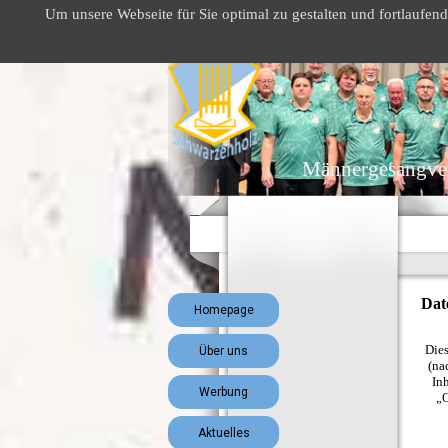
Direkt zum Seiteninhalt
Um unsere Webseite für Sie optimal zu gestalten und fortlaufe
Männergesangver
Menü überspringen
Dat
Homepage
Dies
Über uns
(na
In
Werbung
„O
Aktuelles