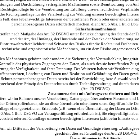
stungen und Durchführung vertraglicher Maßnahmen sowie Beantwortung von Anfrag
 Rechtsgrundlage für die Verarbeitung zur Erfüllung unserer rechtlichen Verpflichtu
die Rechtsgrundlage für die Verarbeitung zur Wahrung unserer berechtigten Interesse
n Fall, dass lebenswichtige Interessen der betroffenen Person oder einer anderen na
personenbezogener Daten erforderlich machen, dient Art. 6 Abs. 1 lit. d DS
Sicherheitsmaßnahmen
treffen nach Maßgabe des Art. 32 DSGVO unter Berücksichtigung des Stands der T
und der Art, des Umfangs, der Umstände und der Zwecke der Verarbeitung so
Eintrittswahrscheinlichkeit und Schwere des Risikos für die Rechte und Freiheiten 
technische und organisatorische Maßnahmen, um ein dem Risiko angemessenes S
den Maßnahmen gehören insbesondere die Sicherung der Vertraulichkeit, Integrität
ontrolle des physischen Zugangs zu den Daten, als auch des sie betreffenden Zugrif
erung der Verfügbarkeit und ihrer Trennung. Des Weiteren haben wir Verfahren ein
offenenrechten, Löschung von Daten und Reaktion auf Gefährdung der Daten gewähr
 Schutz personenbezogener Daten bereits bei der Entwicklung, bzw. Auswahl von H
prechend dem Prinzip des Datenschutzes durch Technikgestaltung und durch daten
(Art. 25 DSGVO).
Zusammenarbeit mit Auftragsverarbeitern und Drit
fern wir im Rahmen unserer Verarbeitung Daten gegenüber anderen Personen und U
der Dritten) offenbaren, sie an diese übermitteln oder ihnen sonst Zugriff auf die Da
lage einer gesetzlichen Erlaubnis (z.B. wenn eine Übermittlung der Daten an Dritte
 6 Abs. 1 lit. b DSGVO zur Vertragserfüllung erforderlich ist), Sie eingewilligt habe
vorsieht oder auf Grundlage unserer berechtigten Interessen (z.B. beim Einsatz von 
ern wir Dritte mit der Verarbeitung von Daten auf Grundlage eines sog. „Auftragsv
geschieht dies auf Grundlage des Art. 28 DSGVO.
Übermittlungen in Drittländer