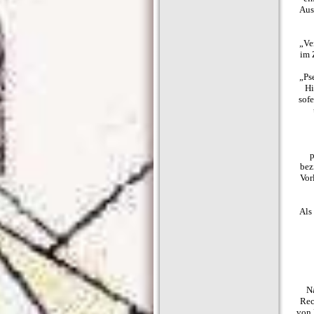
Aus
„Ve
im 
„Ps
Hi
sof
p
bez
Vor
Als 
N
Rec
von 