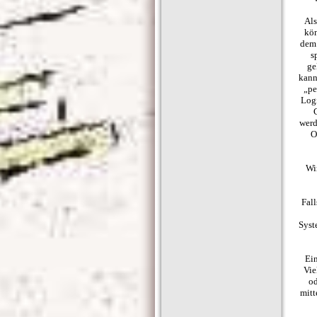
Als
kön
dem 
s
ge
kann
„pe
Logi
werd
O
Wi
Fall
Syst
Ein
Vie
od
mitt