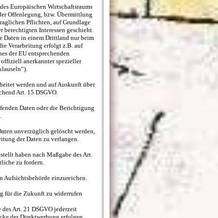
 des Europäischen Wirtschaftsraums
der Offenlegung, bzw. Übermittlung
traglichen Pflichten, auf Grundlage
r berechtigten Interessen geschieht.
ie Daten in einem Drittland nur beim
ie Verarbeitung erfolgt z.B. auf
ines der EU entsprechenden
ffiziell anerkannter spezieller
klauseln“).
rbeitet werden und auf Auskunft über
echend Art. 15 DSGVO.
ffenden Daten oder die Berichtigung
.
Daten unverzüglich gelöscht werden,
itung der Daten zu verlangen.
estellt haben nach Maßgabe des Art.
iche zu fordern.
n Aufsichtsbehörde einzureichen.
g für die Zukunft zu widerrufen
 des Art. 21 DSGVO jederzeit
cke der Direktwerbung erfolgen.