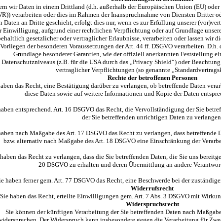
ern wir Daten in einem Drittland (d.h. außerhalb der Europäischen Union (EU) oder
R)) verarbeiten oder dies im Rahmen der Inanspruchnahme von Diensten Dritter o
 Daten an Dritte geschieht, erfolgt dies nur, wenn es zur Erfüllung unserer (vor)ver
r Einwilligung, aufgrund einer rechtlichen Verpflichtung oder auf Grundlage unsere
ehaltlich gesetzlicher oder vertraglicher Erlaubnisse, verarbeiten oder lassen wir d
Vorliegen der besonderen Voraussetzungen der Art. 44 ff. DSGVO verarbeiten. D.h. d
Grundlage besonderer Garantien, wie der offiziell anerkannten Feststellung e
Datenschutzniveaus (z.B. für die USA durch das „Privacy Shield“) oder Beachtung o
vertraglicher Verpflichtungen (so genannte „Standardvertrags
Rechte der betroffenen Personen
haben das Recht, eine Bestätigung darüber zu verlangen, ob betreffende Daten vera
diese Daten sowie auf weitere Informationen und Kopie der Daten entspr
haben entsprechend. Art. 16 DSGVO das Recht, die Vervollständigung der Sie betre
der Sie betreffenden unrichtigen Daten zu verlangen
haben nach Maßgabe des Art. 17 DSGVO das Recht zu verlangen, dass betreffende 
bzw. alternativ nach Maßgabe des Art. 18 DSGVO eine Einschränkung der Verarbe
 haben das Recht zu verlangen, dass die Sie betreffenden Daten, die Sie uns bereitg
20 DSGVO zu erhalten und deren Übermittlung an andere Verantwortl
ie haben ferner gem. Art. 77 DSGVO das Recht, eine Beschwerde bei der zuständige
Widerrufsrecht
Sie haben das Recht, erteilte Einwilligungen gem. Art. 7 Abs. 3 DSGVO mit Wirkun
Widerspruchsrecht
Sie können der künftigen Verarbeitung der Sie betreffenden Daten nach Maßgabe
widersprechen. Der Widerspruch kann insbesondere gegen die Verarbeitung für Zwe