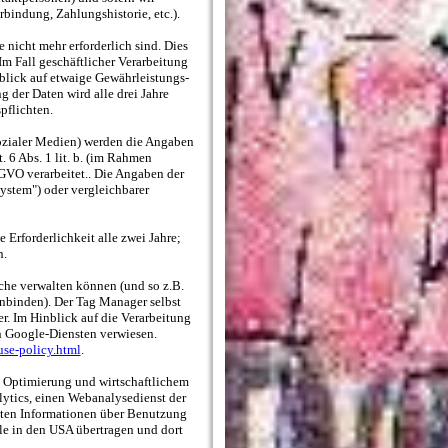
bindung, Zahlungshistorie, etc.).
nicht mehr erforderlich sind. Dies
m Fall geschäftlicher Verarbeitung
nblick auf etwaige Gewährleistungs-
 der Daten wird alle drei Jahre
pflichten.
sozialer Medien) werden die Angaben
 6 Abs. 1 lit. b. (im Rahmen
DSGVO verarbeitet.. Die Angaben der
stem") oder vergleichbarer
e Erforderlichkeit alle zwei Jahre;
n.
che verwalten können (und so z.B.
nbinden). Der Tag Manager selbst
r. Im Hinblick auf die Verarbeitung
n Google-Diensten verwiesen.
use-policy.html
.
e, Optimierung und wirtschaftlichem
lytics, einen Webanalysedienst der
gten Informationen über Benutzung
le in den USA übertragen und dort