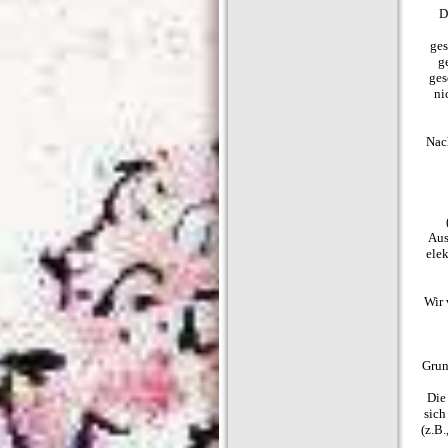
D
ges
g
ges
ni
Nac
Aus
ele
Wir 
Grun
Die
sich
(z.B.