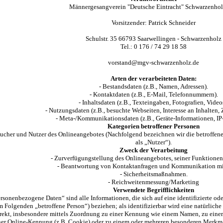
Männergesangverein "Deutsche Eintracht" Schwarzenholz
Vorsitzender: Patrick Schneider
Schulstr. 35 66793 Saarwellingen - Schwarzenholz
Tel.: 0 176 / 74 29 18 58
vorstand@mgv-schwarzenholz.de
Arten der verarbeiteten Daten:
- Bestandsdaten (z.B., Namen, Adressen).
- Kontaktdaten (z.B., E-Mail, Telefonnummern).
- Inhaltsdaten (z.B., Texteingaben, Fotografien, Video
- Nutzungsdaten (z.B., besuchte Webseiten, Interesse an Inhalten, Z
- Meta-/Kommunikationsdaten (z.B., Geräte-Informationen, IP
Kategorien betroffener Personen
ucher und Nutzer des Onlineangebotes (Nachfolgend bezeichnen wir die betroffe
als „Nutzer“).
Zweck der Verarbeitung
- Zurverfügungstellung des Onlineangebotes, seiner Funktionen
- Beantwortung von Kontaktanfragen und Kommunikation mi
- Sicherheitsmaßnahmen.
- Reichweitenmessung/Marketing
Verwendete Begrifflichkeiten
rsonenbezogene Daten“ sind alle Informationen, die sich auf eine identifizierte oder
m Folgenden „betroffene Person“) beziehen; als identifizierbar wird eine natürliche
rekt, insbesondere mittels Zuordnung zu einer Kennung wie einem Namen, zu eine
ner Online-Kennung (z.B. Cookie) oder zu einem oder mehreren besonderen Merkmal