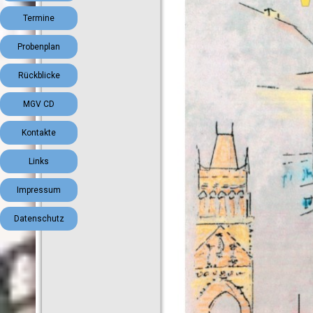
Termine
Probenplan
▼
Rückblicke
MGV CD
Kontakte
Links
Impressum
Datenschutz