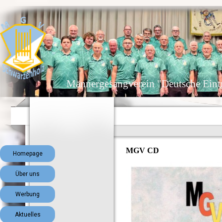
Direkt zum Seiteninhalt
Männergesangverein "Deutsche Eint
Menü überspringen
MGV CD
Homepage
Über uns
Werbung
Aktuelles